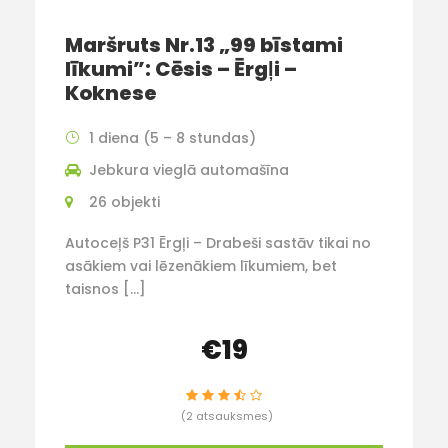
Maršruts Nr.13 „99 bīstami
līkumi”: Cēsis – Ērgl̦i –
Koknese
1 diena (5 – 8 stundas)
Jebkura vieglā automašīna
26 objekti
Autoceļš P31 Ērgļi – Drabeši sastāv tikai no
asākiem vai lēzenākiem līkumiem, bet
taisnos […]
€19
(2 atsauksmes)