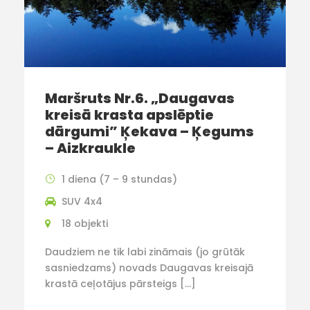
Maršruts Nr.6. „Daugavas
kreisā krasta apslēptie
dārgumi” Ķekava – Ķegums
– Aizkraukle
1 diena (7 – 9 stundas)
SUV 4x4
18 objekti
Daudziem ne tik labi zināmais (jo grūtāk
sasniedzams) novads Daugavas kreisajā
krastā ceļotājus pārsteigs […]