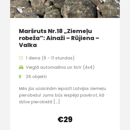
Maršruts Nr.18 „Ziemeļu
robeža”: Ainaži – Rūjiena –
Valka
1 diena (9 – 11 stundas)
Vieglā automašīna un SUV (4x4)
26 objekti
Mēs jūs uzaicinām iepazīt Latvijas ziemeļu
pierobežu! Jums būs iespēja pavērot, kā
dzīve pierobežā […]
€29