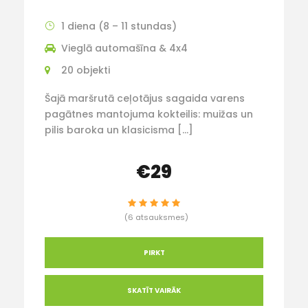
1 diena (8 – 11 stundas)
Vieglā automašīna & 4x4
20 objekti
Šajā maršrutā ceļotājus sagaida varens
pagātnes mantojuma kokteilis: muižas un
pilis baroka un klasicisma […]
€29
(6 atsauksmes)
PIRKT
SKATĪT VAIRĀK