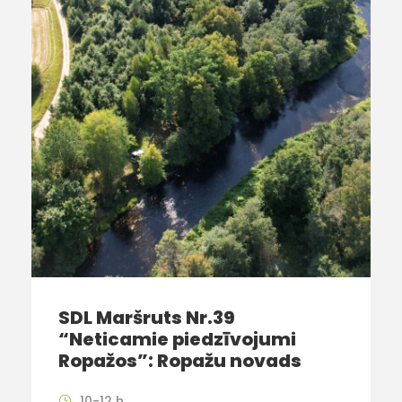
SDL Maršruts Nr.39
“Neticamie piedzīvojumi
Ropažos”: Ropažu novads
10-12 h