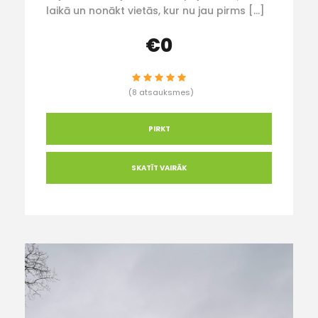
laikā un nonākt vietās, kur nu jau pirms […]
€0
(8 atsauksmes)
PIRKT
SKATĪT VAIRĀK