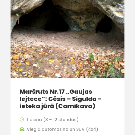
Maršruts Nr.17 „Gaujas
lejtece”: Cēsis – Sigulda –
ieteka jūrā (Carnikava)
1 diena (8 – 12 stundas)
Vieglā automašīna un SUV (4x4)