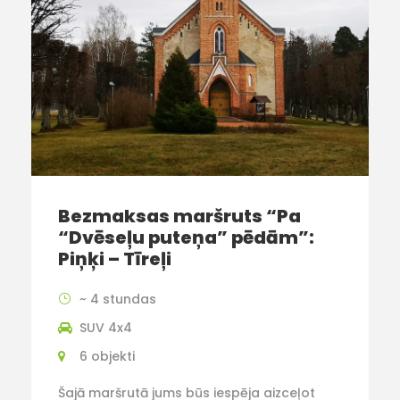
Bezmaksas maršruts “Pa
“Dvēseļu puteņa” pēdām”:
Piņķi – Tīreļi
~ 4 stundas
SUV 4x4
6 objekti
Šajā maršrutā jums būs iespēja aizceļot