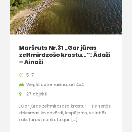
Maršruts Nr.31 „Gar jūras
zeltmirdzošo krastu…”: Ādaži
– Ainaži
5-7
Vieglā automašīna, arī 4x4
27 objekti
„Gar jūras zeltmirdzošo krastu” – šie senās
dziesmas ievadvārdi, iespējams, vislabāk
raksturos maršrutu gar […]