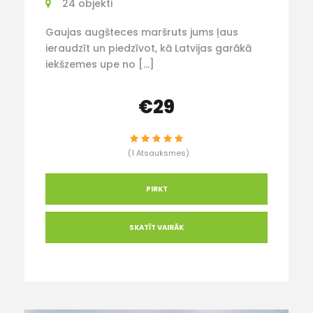
24 objekti
Gaujas augšteces maršruts jums ļaus
ieraudzīt un piedzīvot, kā Latvijas garākā
iekšzemes upe no […]
€29
(1 Atsauksmes)
PIRKT
SKATĪT VAIRĀK