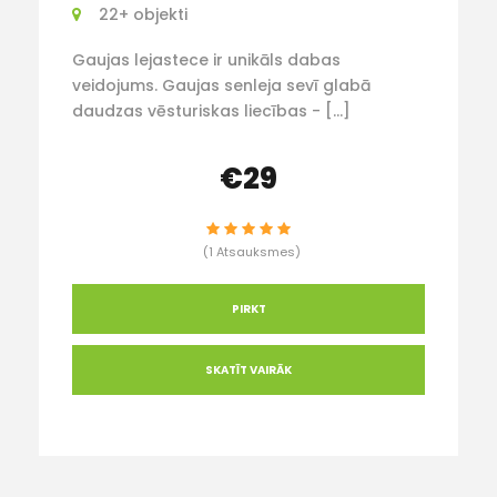
22+ objekti
Gaujas lejastece ir unikāls dabas
veidojums. Gaujas senleja sevī glabā
daudzas vēsturiskas liecības - […]
€29
(1 Atsauksmes)
PIRKT
SKATĪT VAIRĀK