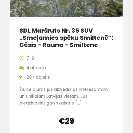
SDL Maršruts Nr. 35 SUV
„Smeļamies spēku Smiltenē”:
Cēsis – Rauna – Smiltene
7-9
4x4 auto
20+ objekti
Šis ceļojums jūs aizvedīs uz interesantām
un unikālām Latvijas vietām. Jūs
piedzīvosiet gan skaistus […]
€29