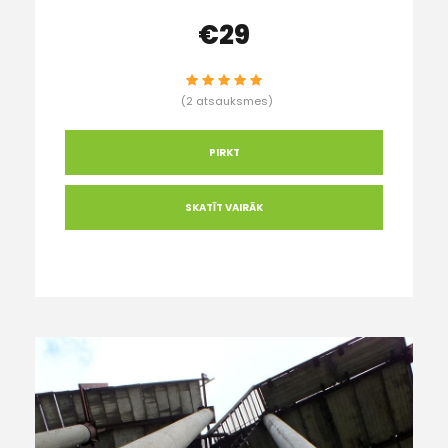
€29
(2 atsauksmes)
PIRKT
SKATĪT VAIRĀK