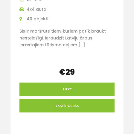
4x4 auto
40 objekti
Šis ir maršruts tiem, kuriem patīk braukt
nesteidzīgi, ieraudzīt Latviju ārpus
ierastajiem tūrisma ceļiem […]
€29
PIRKT
SKATĪT VAIRĀK