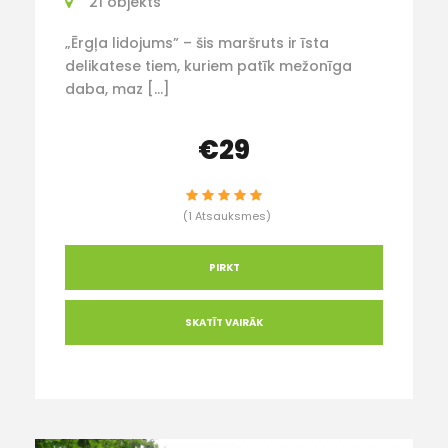
21 objekts
„Ērgļa lidojums” – šis maršruts ir īsta
delikatese tiem, kuriem patīk mežonīga
daba, maz […]
€29
(1 Atsauksmes)
PIRKT
SKATĪT VAIRĀK