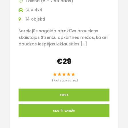
1 diena (5 – 7 stundas)
SUV 4x4
14 objekti
Šoreiz jūs sagaida atraktīvs brauciens
skaistajos Strenču apkārtnes mežos, kā arī
daudzas iespējas ieklausīties […]
€29
(7 atsauksmes)
PIRKT
SKATĪT VAIRĀK