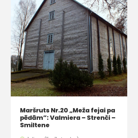
Maršruts Nr.20 „Meža fejai pa
pēdām”: Valmiera – Strenči –
Smiltene