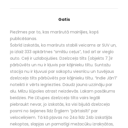
Svarīgākais par maršrutu (route highlights):
Gatis
Daudzi unikāli apskates objekti
Piezīmes par to, kas maršrutā mainījies, kopš
Skaistas Latvijas ainavas
publicēšanas.
Šobrīd izskatās, ka maršruts stabili veicams ar SUV un,
ja izlaiž 333 apkārtnes “smilšu ceļus”, tad arī ar vieglo
auto. Ceļi ir uzlabojušies. Dzelzceļa tilts (objekts 7.)ir
Par šo summu jūs iegūstat visu, kas nepieciešams
ceļojuma maršrutam:
pārbūvēts un nu ir kļuvis par kājinieku tiltu. Suntažu
Labākos un interesantākos apskates objektus
stacija nu ir kļuvusi par sakoptu viesnīcu un tuvējaus
apkārtnē
dzelzceļa tilts pārbūvēts par kājinieku tiltu. “Indie Jān’ī”
noteikti ir vērts iegriezties. Daudz jauna uzzināju par
Speciāli 4x4 automašīnām sagatavotu
alu. Milzu šūpoles atrast neizdevās. Lakam pasākums
maršrutu
beidzies. Pie Līčupes dzelzceļa tilta vairs legāli
piebraukt nevar, jo izskatās, ka visi bijušā dzelzceļa
Maršruta pārskata karti
posmi no šejienes līdz Ērgļiem “pārtaisīti” par
Objektu sarakstu un īsus aprakstus
veloceliņiem. Tā kā pļavas no 24a līdz 24b izskatījās
nekoptas, slapjas un pamatīgi mežacūku izrakņātas,
Maršruta treku un punktus sekojošos formātos: