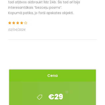
tad atļāvos aizbraukt līdz 24b. Šis tad arī bija
gpx
interesantākais “bezceļu posms”.
Kopumā patika, jo forši apskates objekti.
Foto
02/04/2024
Cena
€29
Maršruta apraksts