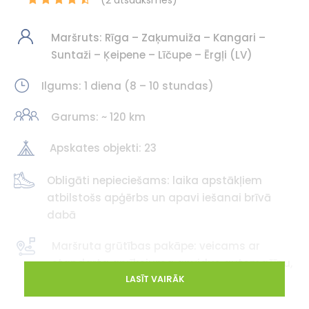
Maršruts: Rīga – Zaķumuiža – Kangari –
Suntaži – Ķeipene – Līčupe – Ērgļi (LV)
Ilgums: 1 diena (8 – 10 stundas)
Garums: ~ 120 km
Apskates objekti: 23
Obligāti nepieciešams: laika apstākļiem
atbilstošs apģērbs un apavi iešanai brīvā
dabā
Maršruta grūtības pakāpe: veicams ar
standarta aprīkojuma apvidus automašīnu,
arī SUV, ja nav ekstrēmi laika apstākļi.
LASĪT VAIRĀK