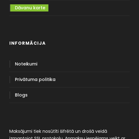
Dāvanu karte
INFORMĀCIJA
Noteikumi
Privātuma politika
Blogs
Maksājumi tiek nosūtīti šifrētā un drošā veidā
izmantojot SSL protokolu. Apmaksu iespējams veikt ar