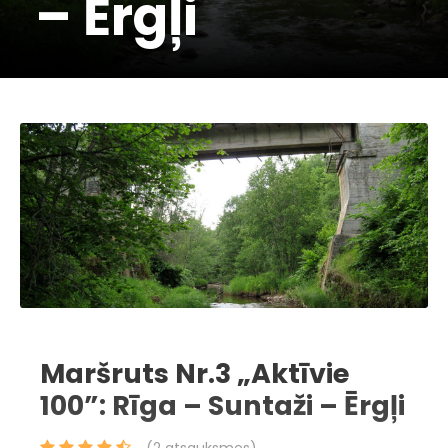
– Ērgļi
Maršruts Nr.3 „Aktīvie
100”: Rīga – Suntaži – Ērgļi
(2 atsauksmes)