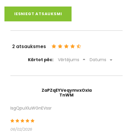
IESNIEGT ATSAUKSMI
„Aktīvie 100” – maršruts uz Vidzemes augstieni,
Ērgļiem. Šeit ir vesels kokteilis ar apskates
objektiem, no kuriem pāris būs piedzīvojums arī bez
automašīnas. Pieminēsim tikai dažus – iespaidīgi tilti
2 atsauksmes
uz bijušās dzelzceļa līnijas Rīga –Ērgļi, galds un sols
milžiem, dabas parks „Ogres ieleja”, purva taka
Kārtot pēc:
Vērtējums
Datums
Lielajos Kangaros, augstākās šūpoles Latvijā un citi,
pārsvarā maz zināmi objekti. Ceļi – visdažādākie, arī
līkumaini, bedraini un dubļaini, un tāpēc arī šoferim
būs diezgan aktīva darbošanās pie stūres! Kājām
ZaPZqEYVeqymvxOxla
ejamās takas variet izlaist, ja vien esat tajās jau
TnWM
bijuši. Pretējā gadījumā – noteikti iesakām!
IsgQpuXluWGnEVssr
06/02/2026