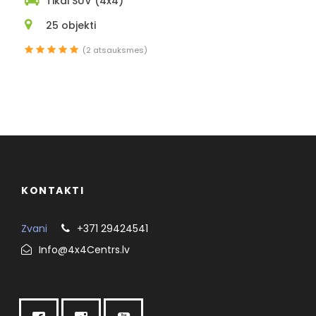
Tikai SUV (4x4)
25 objekti
(2 atsauksmes)
KONTAKTI
Zvani
+371 29424541
Info@4x4Centrs.lv