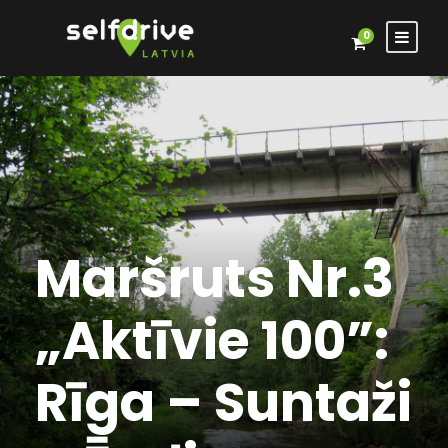
0
Maršruts Nr.3
„Aktīvie 100”:
Rīga – Suntaži