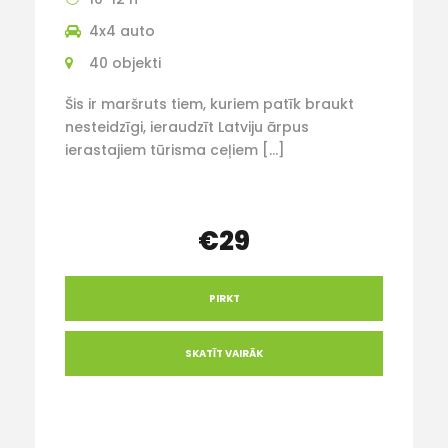
4x4 auto
40 objekti
Šis ir maršruts tiem, kuriem patīk braukt
nesteidzīgi, ieraudzīt Latviju ārpus
ierastajiem tūrisma ceļiem […]
€29
PIRKT
SKATĪT VAIRĀK