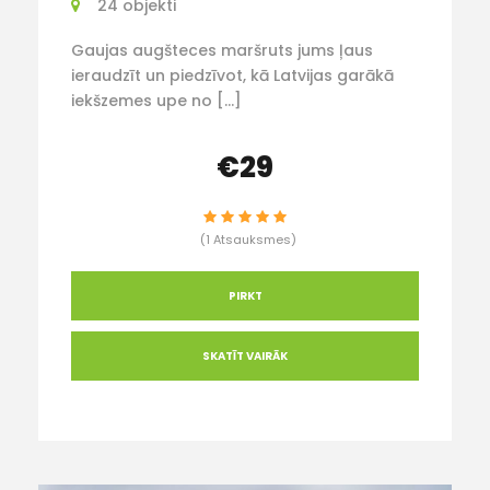
24 objekti
Gaujas augšteces maršruts jums ļaus
ieraudzīt un piedzīvot, kā Latvijas garākā
iekšzemes upe no […]
€29
(1 Atsauksmes)
PIRKT
SKATĪT VAIRĀK