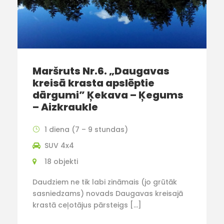
Maršruts Nr.6. „Daugavas
kreisā krasta apslēptie
dārgumi” Ķekava – Ķegums
– Aizkraukle
1 diena (7 – 9 stundas)
SUV 4x4
18 objekti
Daudziem ne tik labi zināmais (jo grūtāk
sasniedzams) novads Daugavas kreisajā
krastā ceļotājus pārsteigs […]