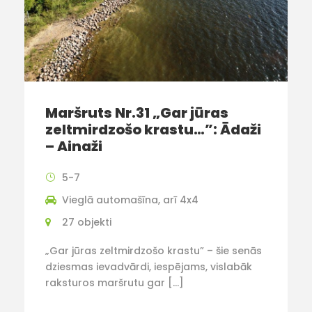
Maršruts Nr.31 „Gar jūras
zeltmirdzošo krastu…”: Ādaži
– Ainaži
5-7
Vieglā automašīna, arī 4x4
27 objekti
„Gar jūras zeltmirdzošo krastu” – šie senās
dziesmas ievadvārdi, iespējams, vislabāk
raksturos maršrutu gar […]