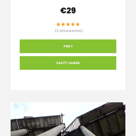
€29
(2 atsauksmes)
PIRKT
SKATĪT VAIRĀK