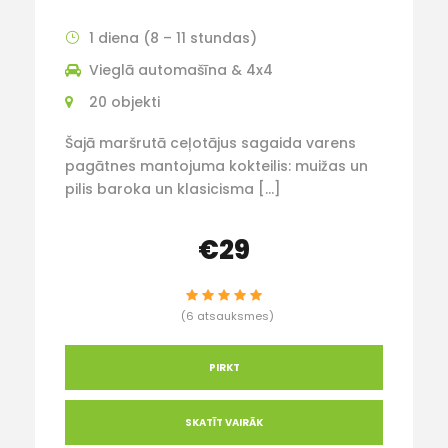
1 diena (8 – 11 stundas)
Vieglā automašīna & 4x4
20 objekti
Šajā maršrutā ceļotājus sagaida varens
pagātnes mantojuma kokteilis: muižas un
pilis baroka un klasicisma […]
€29
(6 atsauksmes)
PIRKT
SKATĪT VAIRĀK