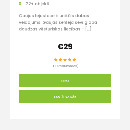
22+ objekti
Gaujas lejastece ir unikāls dabas
veidojums. Gaujas senleja sevī glabā
daudzas vēsturiskas liecības - […]
€29
(1 Atsauksmes)
PIRKT
SKATĪT VAIRĀK