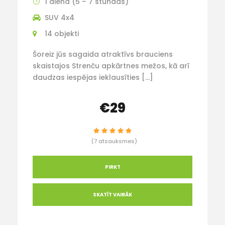
1 diena (5 – 7 stundas)
SUV 4x4
14 objekti
Šoreiz jūs sagaida atraktīvs brauciens
skaistajos Strenču apkārtnes mežos, kā arī
daudzas iespējas ieklausīties […]
€29
(7 atsauksmes)
PIRKT
SKATĪT VAIRĀK