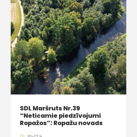
SDL Maršruts Nr.39
“Neticamie piedzīvojumi
Ropažos”: Ropažu novads
10-12 h