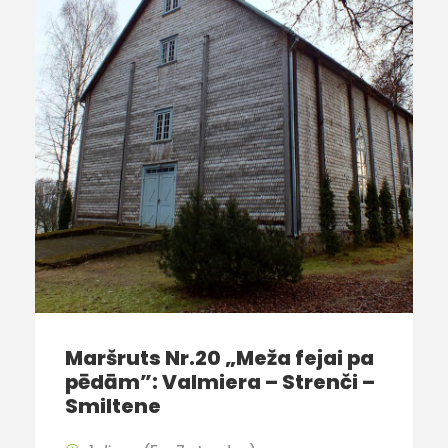
Maršruts Nr.20 „Meža fejai pa
pēdām”: Valmiera – Strenči –
Smiltene