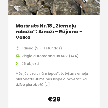
Maršruts Nr.18 „Ziemeļu
robeža”: Ainaži – Rūjiena –
Valka
1 diena (9 – 11 stundas)
Vieglā automašīna un SUV (4x4)
26 objekti
Mēs jūs uzaicinām iepazīt Latvijas ziemeļu
pierobežu! Jums būs iespēja pavērot, kā
dzīve pierobežā […]
€29