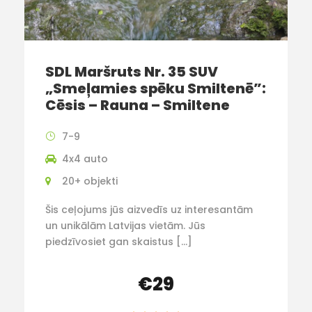
SDL Maršruts Nr. 35 SUV
„Smeļamies spēku Smiltenē”:
Cēsis – Rauna – Smiltene
7-9
4x4 auto
20+ objekti
Šis ceļojums jūs aizvedīs uz interesantām
un unikālām Latvijas vietām. Jūs
piedzīvosiet gan skaistus […]
€29