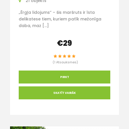
21 objekts
„Ērgļa lidojums” – šis maršruts ir īsta
delikatese tiem, kuriem patīk mežonīga
daba, maz […]
€29
(1 Atsauksmes)
PIRKT
SKATĪT VAIRĀK