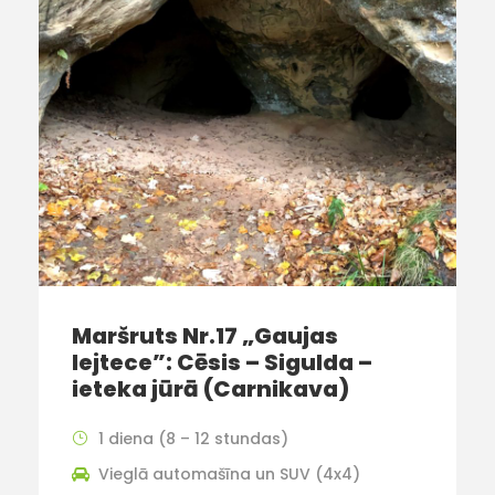
Maršruts Nr.17 „Gaujas
lejtece”: Cēsis – Sigulda –
ieteka jūrā (Carnikava)
1 diena (8 – 12 stundas)
Vieglā automašīna un SUV (4x4)