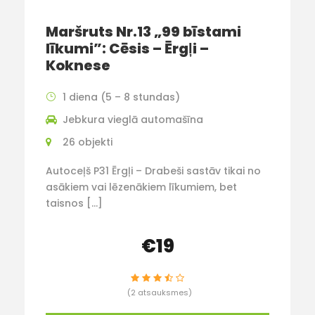
Maršruts Nr.13 „99 bīstami
līkumi”: Cēsis – Ērgl̦i –
Koknese
1 diena (5 – 8 stundas)
Jebkura vieglā automašīna
26 objekti
Autoceļš P31 Ērgļi – Drabeši sastāv tikai no
asākiem vai lēzenākiem līkumiem, bet
taisnos […]
€19
(2 atsauksmes)