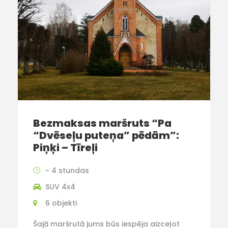
Bezmaksas maršruts “Pa
“Dvēseļu puteņa” pēdām”:
Piņķi – Tīreļi
~ 4 stundas
SUV 4x4
6 objekti
Šajā maršrutā jums būs iespēja aizceļot