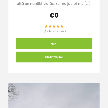
laikā un nonākt vietās, kur nu jau pirms […]
€0
(8 atsauksmes)
PIRKT
SKATĪT VAIRĀK