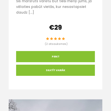
Šis maršruts varētu būt tieši mērķī jums, ja
vēlaties pabūt vietās, kur nesastapsiet
daudz […]
€29
(2 atsauksmes)
PIRKT
SKATĪT VAIRĀK