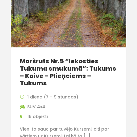
Maršruts Nr.5 “Iekosties
Tukuma smukumā”: Tukums
– Kaive – Plieņciems –
Tukums
1 diena (7 – 9 stundas)
SUV 4x4
16 objekti
Vieni to sauc par tuvējo Kurzemi, citi par
vārtiem uz Kurzemi! Lai kā to […]