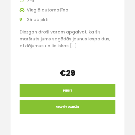
7-9
Vieglā automašīna
25 objekti
Diezgan droši varam apgalvot, ka šis
maršruts jums sagādās jaunus iespaidus,
atklājumus un lieliskas […]
€29
PIRKT
SKATĪT VAIRĀK