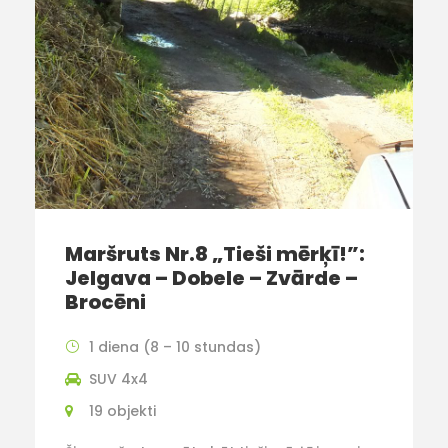
Maršruts Nr.8 „Tieši mērķī!”:
Jelgava – Dobele – Zvārde –
Brocēni
1 diena (8 – 10 stundas)
SUV 4x4
19 objekti