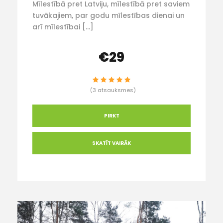
Mīlestībā pret Latviju, mīlestībā pret saviem
tuvākajiem, par godu mīlestības dienai un
arī mīlestībai […]
€29
(3 atsauksmes)
PIRKT
SKATĪT VAIRĀK