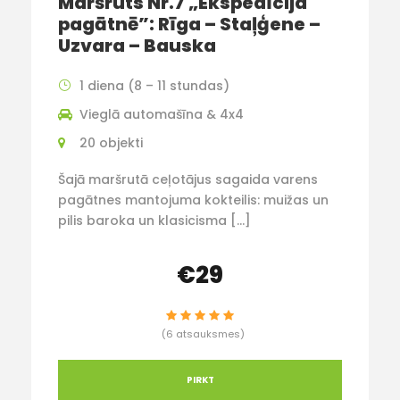
Maršruts Nr.7 „Ekspedīcija
pagātnē”: Rīga – Staļģene –
Uzvara – Bauska
1 diena (8 – 11 stundas)
Vieglā automašīna & 4x4
20 objekti
Šajā maršrutā ceļotājus sagaida varens
pagātnes mantojuma kokteilis: muižas un
pilis baroka un klasicisma […]
€29
(6 atsauksmes)
PIRKT