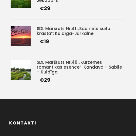
Jēkabpils
€29
SDL Maršruts Nr.41 „Saulriets suitu
krastā”: Kuldīga-Jūrkalne
€19
SDL Maršruts Nr.40 „Kurzemes
romantikas esence”: Kandava – Sabile
– Kuldīga
€29
KONTAKTI