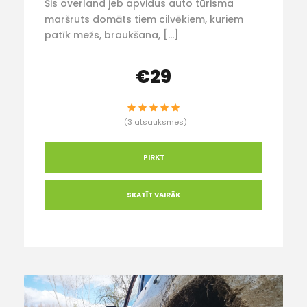
Šis overland jeb apvidus auto tūrisma
maršruts domāts tiem cilvēkiem, kuriem
patīk mežs, braukšana, […]
€29
(3 atsauksmes)
PIRKT
SKATĪT VAIRĀK