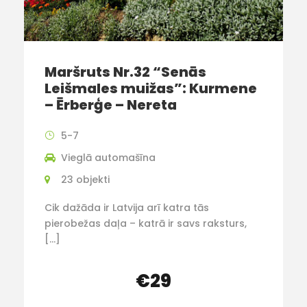
Maršruts Nr.32 “Senās
Leišmales muižas”: Kurmene
– Ērberģe – Nereta
5-7
Vieglā automašīna
23 objekti
Cik dažāda ir Latvija arī katra tās
pierobežas daļa – katrā ir savs raksturs,
[…]
€29