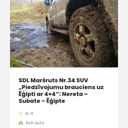
SDL Maršruts Nr.34 SUV
„Piedzīvojumu brauciens uz
Ēģipti ar 4×4”: Nereta –
Subate – Ēģipte
8-11
4x4 auto