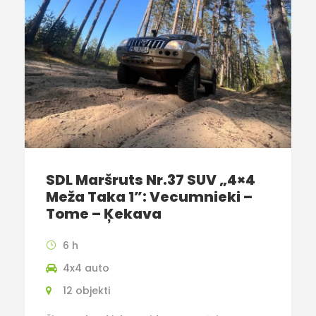
SDL Maršruts Nr.37 SUV „4×4
Meža Taka 1”: Vecumnieki –
Tome – Ķekava
6 h
4x4 auto
12 objekti