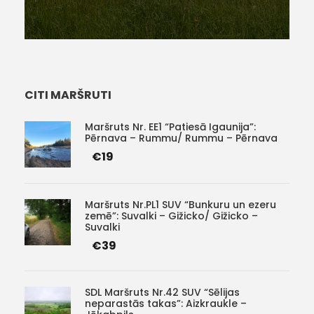
CITI MARŠRUTI
Maršruts Nr. EE1 “Patiesā Igaunija”:
Pērnava – Rummu/ Rummu – Pērnava
€19
Maršruts Nr.PL1 SUV “Bunkuru un ezeru
zemē”: Suvalki – Gižicko/ Gižicko –
Suvalki
€39
SDL Maršruts Nr.42 SUV “Sēlijas
neparastās takas”: Aizkraukle –