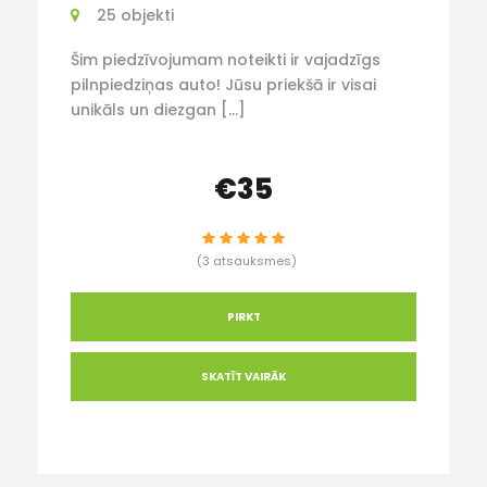
25 objekti
Šim piedzīvojumam noteikti ir vajadzīgs
pilnpiedziņas auto! Jūsu priekšā ir visai
unikāls un diezgan […]
€35
(3 atsauksmes)
PIRKT
SKATĪT VAIRĀK