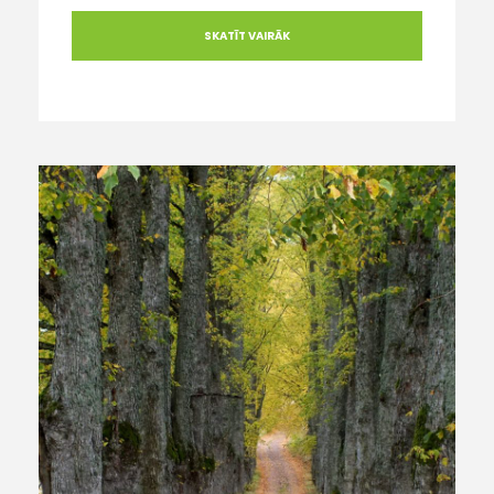
SKATĪT VAIRĀK