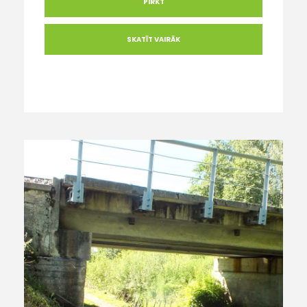
PIRKT
SKATĪT VAIRĀK