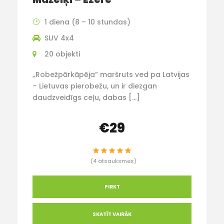
1 diena (8 – 10 stundas)
SUV 4x4
20 objekti
„Robežpārkāpēja” maršruts ved pa Latvijas
– Lietuvas pierobežu, un ir diezgan
daudzveidīgs ceļu, dabas […]
€29
(4 atsauksmes)
PIRKT
SKATĪT VAIRĀK