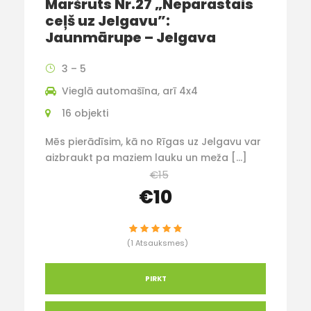
Maršruts Nr.27 „Neparastais
ceļš uz Jelgavu”:
Jaunmārupe – Jelgava
3 – 5
Vieglā automašīna, arī 4x4
16 objekti
Mēs pierādīsim, kā no Rīgas uz Jelgavu var
aizbraukt pa maziem lauku un meža […]
€15
€10
(1 Atsauksmes)
PIRKT