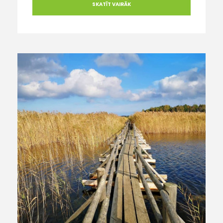
SKATĪT VAIRĀK