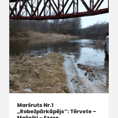
Maršruts Nr.1
„Robežpārkāpējs”: Tērvete –
Mažeiķi – Ezere