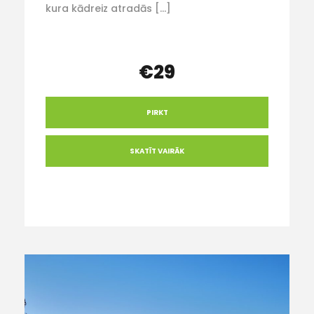
kura kādreiz atradās […]
€29
PIRKT
SKATĪT VAIRĀK