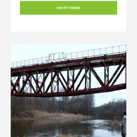
SKATĪT VAIRĀK