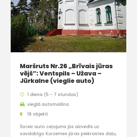
Maršruts Nr.26 „Brīvais jūras
vējš”: Ventspils – Užava –
Jūrkalne (vieglie auto)
1 diena (5 – 7 stundas)
vieglā automašīna
19 objekti
Šoreiz auto ceļojums jūs aizvedīs uz
savdabīgo Kurzemes jūras piekrastes daļu,