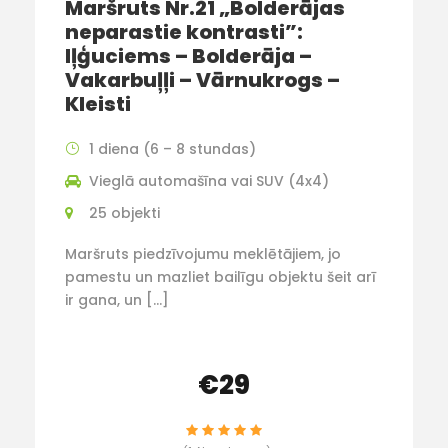
Maršruts Nr.21 „Bolderājas
neparastie kontrasti”:
Iļģuciems – Bolderāja –
Vakarbuļļi – Vārnukrogs –
Kleisti
1 diena (6 – 8 stundas)
Vieglā automašīna vai SUV (4x4)
25 objekti
Maršruts piedzīvojumu meklētājiem, jo
pamestu un mazliet bailīgu objektu šeit arī
ir gana, un […]
€29