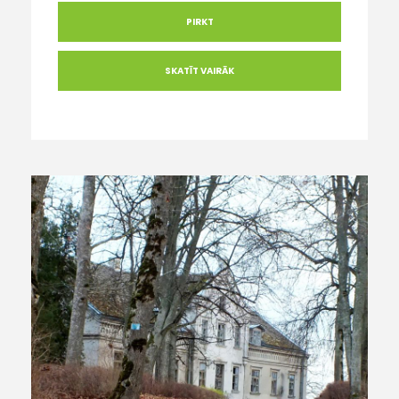
PIRKT
SKATĪT VAIRĀK