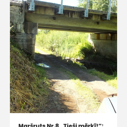
Maršruts Nr.8 „Tieši mērķī!”: