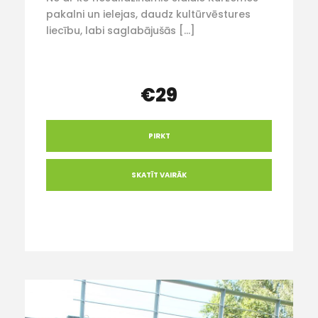
pakalni un ielejas, daudz kultūrvēstures
liecību, labi saglabājušās […]
€29
PIRKT
SKATĪT VAIRĀK