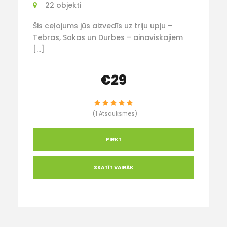
22 objekti
Šis ceļojums jūs aizvedīs uz triju upju –
Tebras, Sakas un Durbes – ainaviskajiem
[…]
€29
(1 Atsauksmes)
PIRKT
SKATĪT VAIRĀK