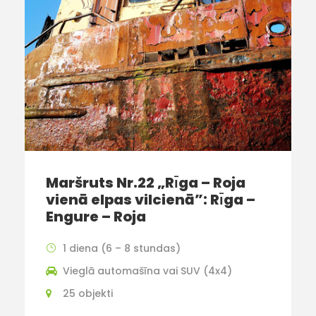
Maršruts Nr.22 „Rı̄ga – Roja
vienā elpas vilcienā”: Rı̄ga –
Engure – Roja
1 diena (6 – 8 stundas)
Vieglā automašīna vai SUV (4x4)
25 objekti