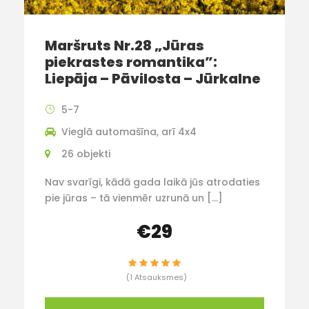
Maršruts Nr.28 „Jūras
piekrastes romantika”:
Liepāja – Pāvilosta – Jūrkalne
5-7
Vieglā automašīna, arī 4x4
26 objekti
Nav svarīgi, kādā gada laikā jūs atrodaties
pie jūras – tā vienmēr uzrunā un […]
€29
(1 Atsauksmes)