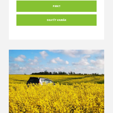
PIRKT
SKATĪT VAIRĀK