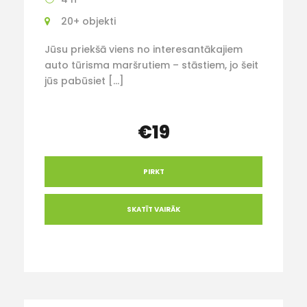
20+ objekti
Jūsu priekšā viens no interesantākajiem
auto tūrisma maršrutiem – stāstiem, jo šeit
jūs pabūsiet […]
€19
PIRKT
SKATĪT VAIRĀK