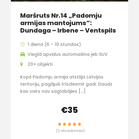
Maršruts Nr.14 „Padomju
armijas mantojums”:
Dundaga – Irbene – Ventspils
1 diena (6 – 10 stundas)
Vieglā apvidus automašīna jeb SUV
20+ objekti
Kopš Padomju armija atstāja Latvijas
teritoriju, pagājuši trīsdesmit gadi. Daudz
kas vairs nav saglabājies […]
€35
(2 atsauksmes)