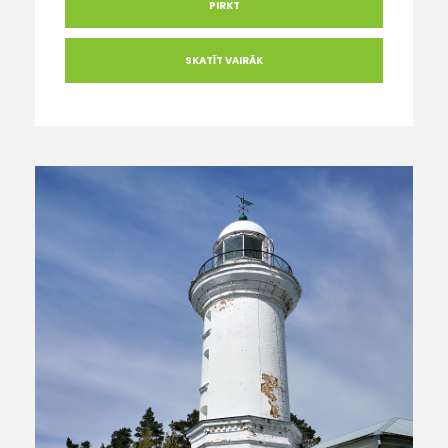
PIRKT
SKATĪT VAIRĀK