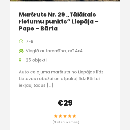
Maršruts Nr. 29 „Tālākais
rietumu punkts” Liepāja –
Pape – Bārta
7-9
Vieglā automašīna, arī 4x4
25 objekti
Auto ceļojuma maršruts no Liepājas līdz
Lietuvas robežai un atpakaļ līdz Bārtai
iekļauj tādus […]
€29
(3 atsauksmes)