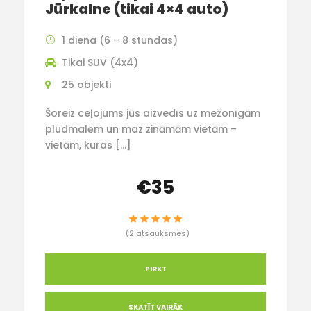
Jūrkalne (tikai 4×4 auto)
1 diena (6 – 8 stundas)
Tikai SUV (4x4)
25 objekti
Šoreiz ceļojums jūs aizvedīs uz mežonīgām
pludmalēm un maz zināmām vietām –
vietām, kuras […]
€35
(2 atsauksmes)
PIRKT
SKATĪT VAIRĀK