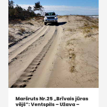
Maršruts Nr.25 „Brīvais jūras
vējš”: Ventspils – Užava –