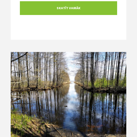
SKATĪT VAIRĀK