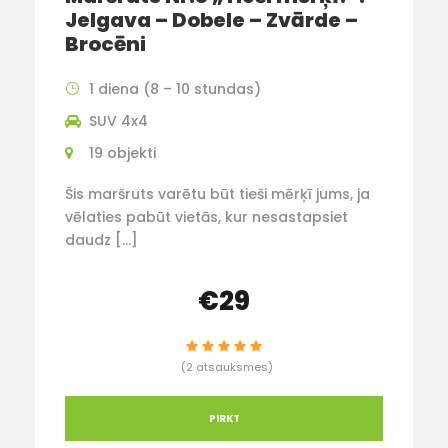
Jelgava – Dobele – Zvārde –
Brocēni
1 diena (8 – 10 stundas)
SUV 4x4
19 objekti
Šis maršruts varētu būt tieši mērķī jums, ja
vēlaties pabūt vietās, kur nesastapsiet
daudz […]
€29
(2 atsauksmes)
PIRKT