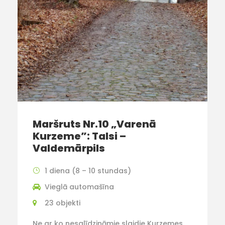
Maršruts Nr.10 „Varenā
Kurzeme”: Talsi –
Valdemārpils
1 diena (8 – 10 stundas)
Vieglā automašīna
23 objekti
Ne ar ko nesalīdzināmie slaidie Kurzemes