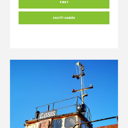
PIRKT
SKATĪT VAIRĀK