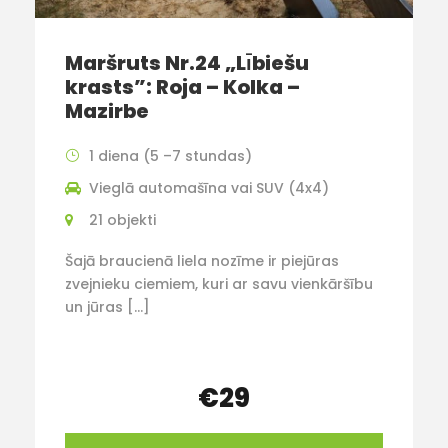
Maršruts Nr.24 „Lı̄biešu
krasts”: Roja – Kolka –
Mazirbe
1 diena (5 –7 stundas)
Vieglā automašīna vai SUV (4x4)
21 objekti
Šajā braucienā liela nozīme ir piejūras
zvejnieku ciemiem, kuri ar savu vienkāršību
un jūras […]
€29